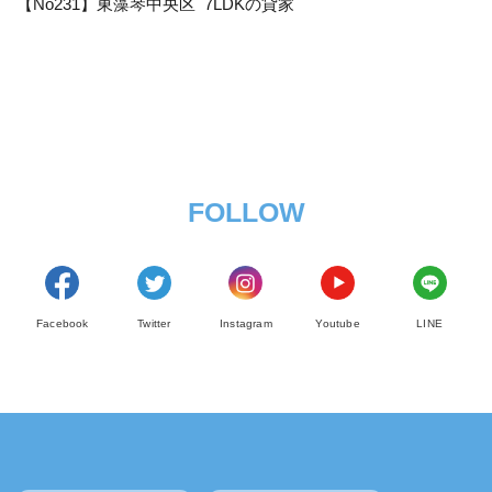
【No231】東藻琴中央区 7LDKの貸家
FOLLOW
Facebook
Twitter
Instagram
Youtube
LINE