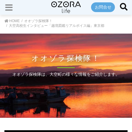
お問合せ
HOME
オオゾラ探検隊！
大空高校生インタビュー「越境図鑑リアルボイス編」東京都
オオゾラ探検隊！
オオゾラ探検隊は、大空町の様々な情報をご紹介します。