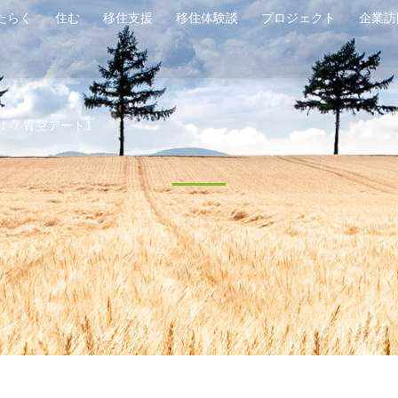
たらく
住む
移住支援
移住体験談
プロジェクト
企業訪
！
青空アート1