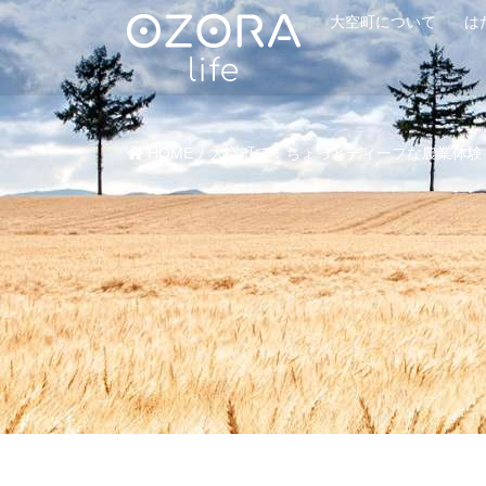
大空町について
は
HOME
大空町で！ちょっとディープな農業体験