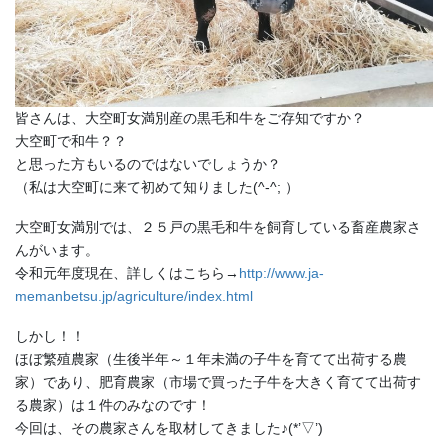
皆さんは、大空町女満別産の黒毛和牛をご存知ですか？
大空町で和牛？？
と思った方もいるのではないでしょうか？
（私は大空町に来て初めて知りました(^-^; ）
大空町女満別では、２５戸の黒毛和牛を飼育している畜産農家さ
んがいます。
令和元年度現在、詳しくはこちら→
http://www.ja-
memanbetsu.jp/agriculture/index.html
しかし！！
ほぼ繁殖農家（生後半年～１年未満の子牛を育てて出荷する農
家）であり、肥育農家（市場で買った子牛を大きく育てて出荷す
る農家）は１件のみなのです！
今回は、その農家さんを取材してきました♪(*’▽’)