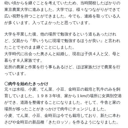
幼い頃からを継ぐことを考えていたため、当時開校したばかりの
東京農業大学に進みました。大学では、様々なつながりができて
広い視野を持つことができました。今でも、連絡を取っている人
が多くいます。入ってよかったと思っています。
大学を卒業した後、他の場所で勉強するという道もあったけれ
ど、父親から『早いうちに現場で勉強するほうが良い』と言われ
たことでそのまま継ぐことにしました。
大学時代に出会った奥さんと結婚し、現在は子供４人と父、母と
暮らす８人家族です。
近所の農家と作業を行う事もあるけど、ほぼ家族だけで農業を行
っています。
〇肉牛を始めたきっかけ
元々は水稲、小麦、てん菜、小豆、金時豆の栽培と乳牛のみを飼
育していました。１９８３年頃、家から１kmの場所に女満別空港
ができ、道路を整備することになりました。そして、牛舎と家の
場所が移ったことがきっかけで肉牛にチェンジしました。
小麦、てん菜、小豆、金時豆は今でも栽培しており、新たに本わ
さびや金時豆の新品種「きたロッソ」を作るようになりました。