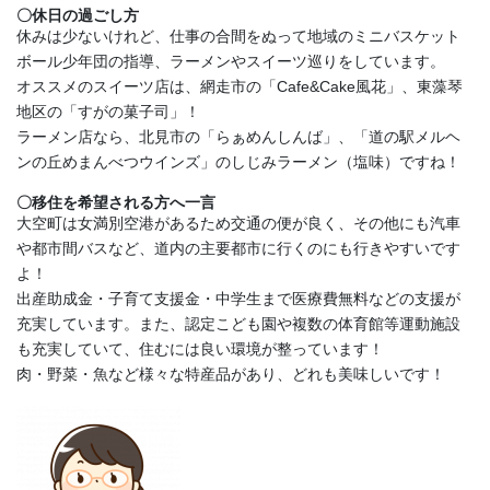
〇休日の過ごし方
休みは少ないけれど、仕事の合間をぬって地域のミニバスケット
ボール少年団の指導、ラーメンやスイーツ巡りをしています。
オススメのスイーツ店は、網走市の「Cafe&Cake風花」、東藻琴
地区の「すがの菓子司」！
ラーメン店なら、北見市の「らぁめんしんば」、「道の駅メルヘ
ンの丘めまんべつウインズ」のしじみラーメン（塩味）ですね！
〇移住を希望される方へ一言
大空町は女満別空港があるため交通の便が良く、その他にも汽車
や都市間バスなど、道内の主要都市に行くのにも行きやすいです
よ！
出産助成金・子育て支援金・中学生まで医療費無料などの支援が
充実しています。また、認定こども園や複数の体育館等運動施設
も充実していて、住むには良い環境が整っています！
肉・野菜・魚など様々な特産品があり、どれも美味しいです！