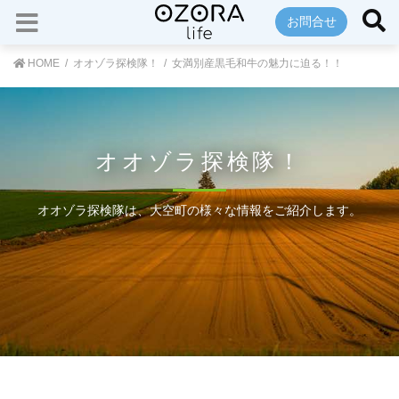
お問合せ
HOME
オオゾラ探検隊！
女満別産黒毛和牛の魅力に迫る！！
オオゾラ探検隊！
オオゾラ探検隊は、大空町の様々な情報をご紹介します。