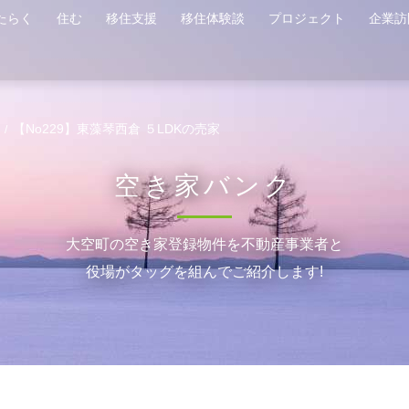
たらく
住む
移住支援
移住体験談
プロジェクト
企業訪
【No229】東藻琴西倉 ５LDKの売家
空き家バンク
大空町の空き家登録物件を不動産事業者と
役場がタッグを組んでご紹介します!