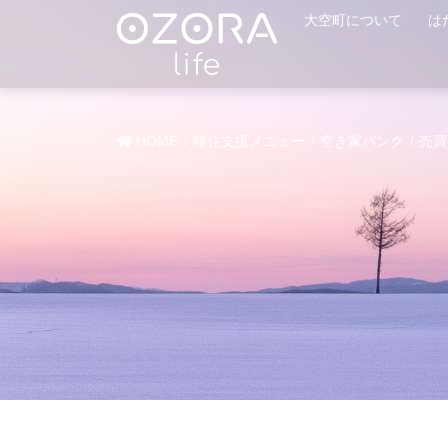
大空町について
は
HOME
移住支援メニュー
空き家バンク
売買