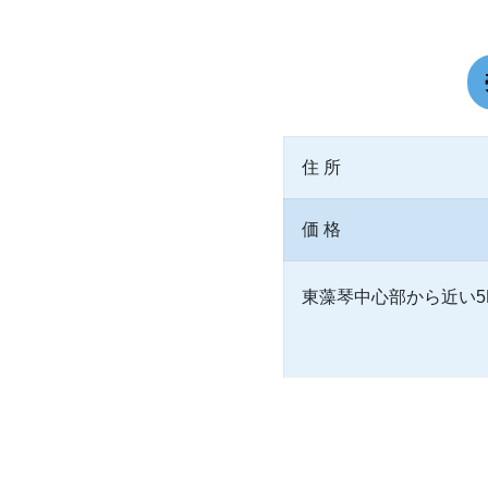
住 所
価 格
東藻琴中心部から近い5