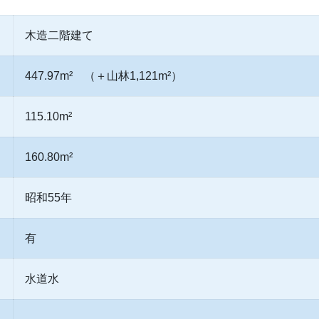
木造二階建て
447.97m² （＋山林1,121m²）
115.10m²
160.80m²
昭和55年
有
水道水