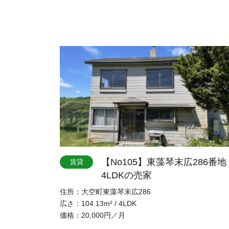
【No105】東藻琴末広286番地
賃貸
4LDKの売家
住所：大空町東藻琴末広286
広さ：104.13m² / 4LDK
価格：20,000円／月