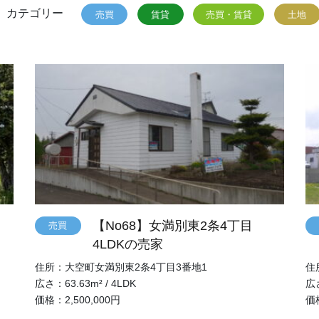
カテゴリー
売買
賃貸
売買・賃貸
土地
【No68】女満別東2条4丁目
売買
4LDKの売家
住所：大空町女満別東2条4丁目3番地1
住
広さ：63.63m² / 4LDK
広さ
価格：2,500,000円
価格