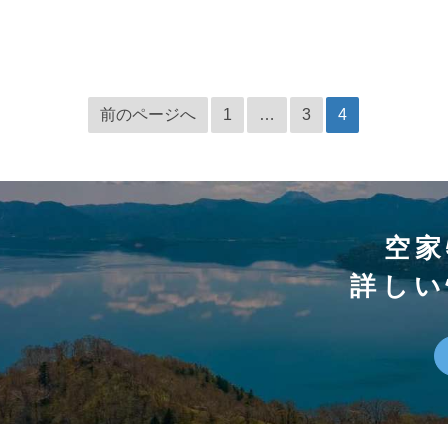
前のページへ
1
…
3
4
空家
詳しい