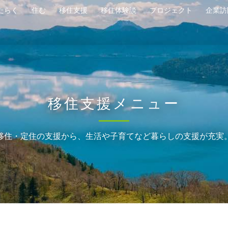
たらく
住む
移住支援
移住体験談
プロジェクト
企業訪
移住支援メニュー
移住・定住の支援から、生活や子育てなど暮らしの支援が充実