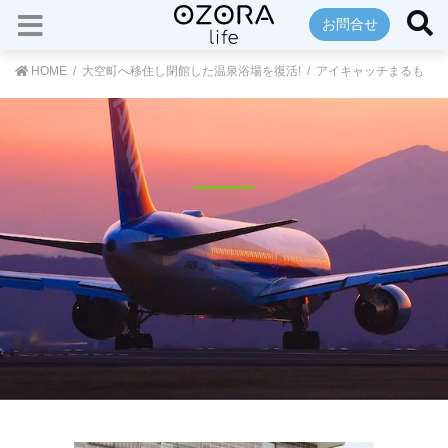
お問合せ
HOME
大空町へ移住し閉館した温泉浴場を復活!
アイキャッチまるも