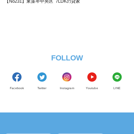
【No231】東藻琴中央区 7LDKの貸家
FOLLOW
Facebook
Twitter
Instagram
Youtube
LINE