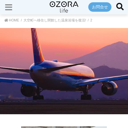
お問合せ
HOME
大空町へ移住し閉館した温泉浴場を復活!
2